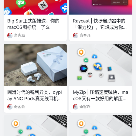
Big Sur正式版推送，你的
Raycast | 快捷启动器中的
macOS图标统一了么
「潜力股」，它想成为你的
Mac 默认搜索工具
奇客派
奇客派
圆滑时代的锐利异类，dypl
MyZip | 压缩速度贼快，ma
ay ANC Pods真无线耳机轻
cOS又有一款好用的解压缩
体验
软件
奇客派
奇客派