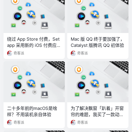
绕过 App Store 付费，Set
Mac 版 QQ 终于要加强了，
app 采用新的 iOS 付费应用
Catalyst 版腾讯 QQ 初体验
解锁策略
奇客派
奇客派
二十多年前的macOS是啥
为了解决飘窗「趴着」开窗
样？不用装机亲自体验
帘的难题，我买了一款动嘴
就能开合的智能窗帘
奇客派
奇客派