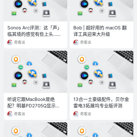
Sonos Arc评测：这「声」
Bob | 超好用的 macOS 翻
临其境的感觉有些上头……
译工具迎来大升级
奇客派
奇客派
听说它跟MacBook是绝
13合一土豪级配件，贝尔金
配？明基PD2705Q显示器
雷电3拓展坞专业版评测
评测
奇客派
奇客派