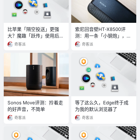
比苹果「隔空投送」更强
索尼回音壁HT-X8500评
大？魔趣「跃传」使用后有
测：用一条「小钢炮」，造
感
一场「大环绕」
奇客派
奇客派
Sonos Move评测：拎着走
等了这么久，Edge终于成
的好声音，不简单
为我的默认浏览器了
奇客派
奇客派