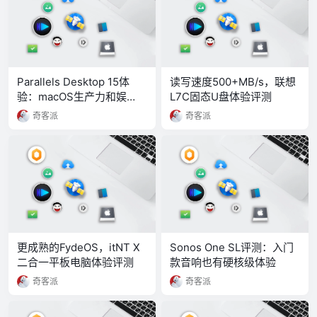
Parallels Desktop 15体
读写速度500+MB/s，联想
验：macOS生产力和娱
L7C固态U盘体验评测
乐，成年人全都要
奇客派
奇客派
更成熟的FydeOS，itNT X
Sonos One SL评测：入门
二合一平板电脑体验评测
款音响也有硬核级体验
奇客派
奇客派