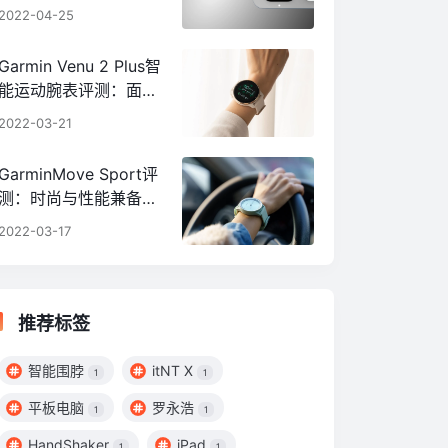
acOS 全能截图神器全
2022-04-25
面升级
Garmin Venu 2 Plus智
能运动腕表评测：面面
俱到又与众不同
2022-03-21
GarminMove Sport评
测：时尚与性能兼备，
腕表即风格
2022-03-17
推荐标签
智能围脖
itNT X
1
1
平板电脑
罗永浩
1
1
HandShaker
iPad
1
1