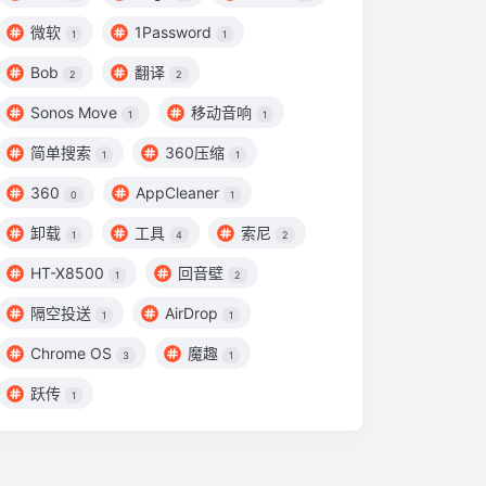
微软
1Password
1
1
Bob
翻译
2
2
Sonos Move
移动音响
1
1
简单搜索
360压缩
1
1
360
AppCleaner
0
1
卸载
工具
索尼
1
4
2
HT-X8500
回音壁
1
2
隔空投送
AirDrop
1
1
Chrome OS
魔趣
3
1
跃传
1