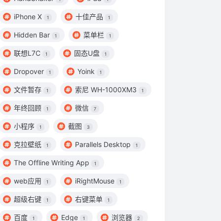
iPhone X
十佳产品
1
1
Hidden Bar
菜单栏
1
1
联想L7C
固态U盘
1
1
Dropover
Yoink
1
1
文件暂存
索尼 WH-1000XM3
1
1
年终回顾
微信
1
7
小程序
截图
1
3
克拉壁纸
Parallels Desktop
1
1
The Offline Writing App
1
web应用
iRightMouse
1
1
超级右键
右键菜单
1
1
百度
Edge
浏览器
1
1
2