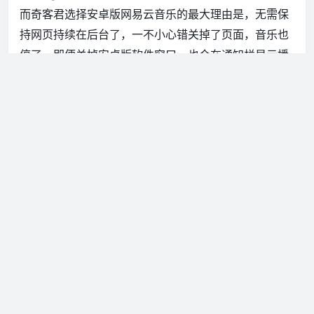
而奇客君选择安卓版网易云音乐的最大理由是，无需保
持网页持续在后台了，一不小心错关掉了页面，音乐也
停了。即便关掉安卓版软件窗口，也会在通知栏显示播
放通知，快速切歌、添加喜欢，这些都是网页版无法赋
予的体验。
10. 游戏：想玩王者？老实斗地主吧
我知道肯定有人想问，既然有了安卓系统的支持，那玩
游戏如何？奇客君没有进行过深入的测试，只安装了
《王者荣耀》和《欢乐斗地主》。
《欢乐斗地主》窗口化、全屏下使用基本完美，依然是
通过鼠标完成触摸点击的动作，毕竟这个游戏基本没有